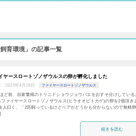
の飼育環境」の記事一覧
イヤースロートゾノザウルスの卵が孵化しました
日：
2023年4月26日
ファイヤースロートゾノザウルス
月ほど前、自家繁殖のトリニドショウジョウバエをおすそ分けしている
らファイヤースロートゾノザウルス(ヒラオオビトカゲ)の卵を2個頂き
 友人曰く、「2匹飼っているけどペアかどうかも分からないので無精
]
続きを読む