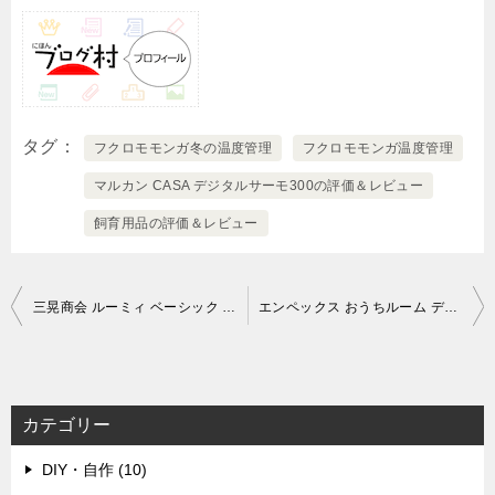
タグ
フクロモモンガ冬の温度管理
フクロモモンガ温度管理
マルカン CASA デジタルサーモ300の評価＆レビュー
飼育用品の評価＆レビュー
投
三晃商会 ルーミィ ベーシック 開封の儀
エンペックス おうちルーム デジタルmidi温湿度計 開封の儀
稿
ナ
ビ
カテゴリー
ゲ
DIY・自作 (10)
ー